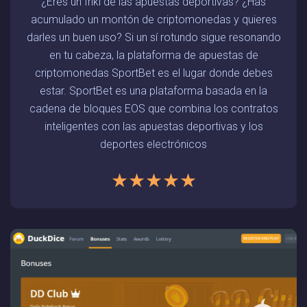
¿Eres un friki de las apuestas deportivas? ¿Has
acumulado un montón de criptomonedas y quieres
darles un buen uso? Si un sí rotundo sigue resonando
en tu cabeza, la plataforma de apuestas de
criptomonedas SportBet es el lugar donde debes
estar. SportBet es una plataforma basada en la
cadena de bloques EOS que combina los contratos
inteligentes con las apuestas deportivas y los
deportes electrónicos
★★★★★