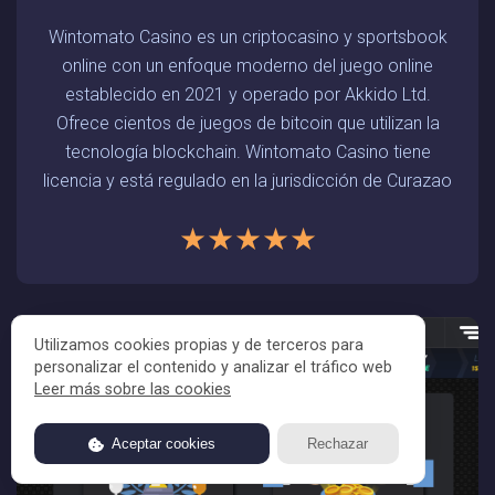
Wintomato Casino es un criptocasino y sportsbook
online con un enfoque moderno del juego online
establecido en 2021 y operado por Akkido Ltd.
Ofrece cientos de juegos de bitcoin que utilizan la
tecnología blockchain. Wintomato Casino tiene
licencia y está regulado en la jurisdicción de Curazao
★★★★★
Utilizamos cookies propias y de terceros para
personalizar el contenido y analizar el tráfico web
Leer más sobre las cookies
Aceptar cookies
Rechazar