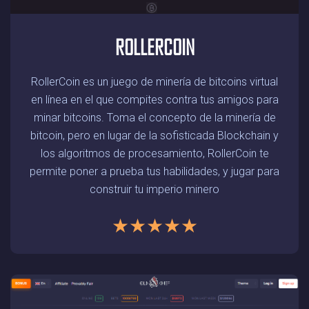
ROLLERCOIN
RollerCoin es un juego de minería de bitcoins virtual
en línea en el que compites contra tus amigos para
minar bitcoins. Toma el concepto de la minería de
bitcoin, pero en lugar de la sofisticada Blockchain y
los algoritmos de procesamiento, RollerCoin te
permite poner a prueba tus habilidades, y jugar para
construir tu imperio minero
★★★★★