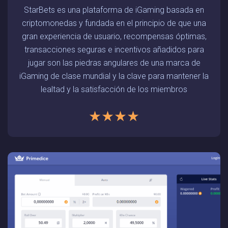
StarBets es una plataforma de iGaming basada en
criptomonedas y fundada en el principio de que una
gran experiencia de usuario, recompensas óptimas,
transacciones seguras e incentivos añadidos para
jugar son las piedras angulares de una marca de
iGaming de clase mundial y la clave para mantener la
lealtad y la satisfacción de los miembros
★★★★