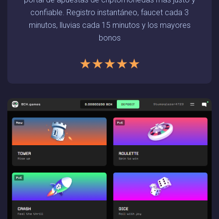
confiable. Registro instantáneo, faucet cada 3
minutos, lluvias cada 15 minutos y los mayores
bonos
★★★★★