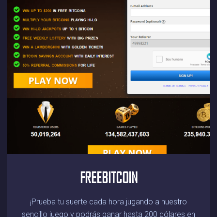
FREEBITCOIN
¡Prueba tu suerte cada hora jugando a nuestro
sencillo juego y podrás ganar hasta 200 dólares en