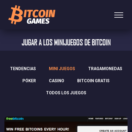
JUGAR A LOS MINIJUEGOS DE BITCOIN
TENDENCIAS
MINI JUEGOS
TRAGAMONEDAS
PÓKER
CASINO
BITCOIN GRATIS
TODOS LOS JUEGOS