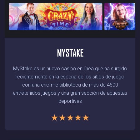
MYSTAKE
MyStake es un nuevo casino en línea que ha surgido
recientemente en la escena de los sitios de juego
con una enorme biblioteca de más de 4500
entretenidos juegos y una gran sección de apuestas
deportivas
★★★★★