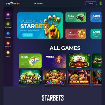
STARBETS