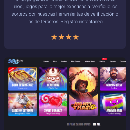
unos juegos para la mejor experiencia. Verifique los
sorteos con nuestras herramientas de verificación o
las de terceros. Registro instantáneo
★★★★