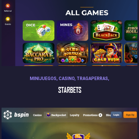
MINIJUEGOS, CASINO, TRAGAPERRAS,
STARBETS