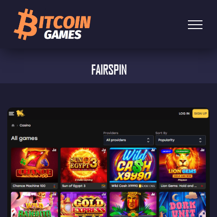
FAIRSPIN