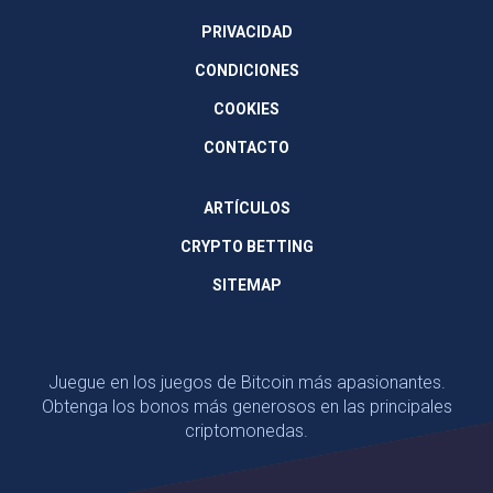
PRIVACIDAD
CONDICIONES
COOKIES
CONTACTO
ARTÍCULOS
CRYPTO BETTING
SITEMAP
Juegue en los juegos de Bitcoin más apasionantes.
Obtenga los bonos más generosos en las principales
criptomonedas.