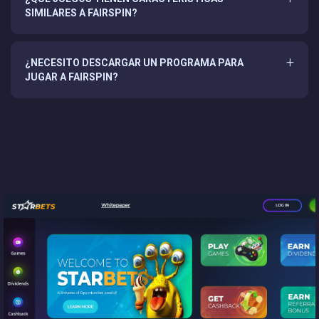
características. Disfrutarás jugando a FairSpin y te
SIMILARES A FAIRSPIN?
divertirás
Hay muchos juegos como FairSpin. Aprende más
¿NECESITO DESCARGAR UN PROGRAMA PARA
sobre los juegos de nuestra selección y diviértete!
JUGAR A FAIRSPIN?
No. Puedes jugar a FairSpin sin ninguna limitación.
No necesitas hacer ninguna descarga