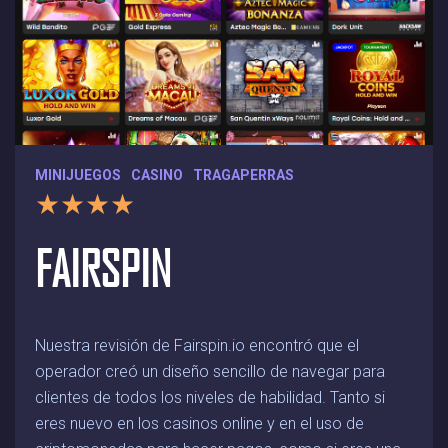
MINIJUEGOS
CASINO
TRAGAPERRAS
★★★★
FAIRSPIN
Nuestra revisión de Fairspin.io encontró que el
operador creó un diseño sencillo de navegar para
clientes de todos los niveles de habilidad. Tanto si
eres nuevo en los casinos online y en el uso de