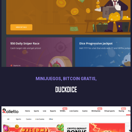
MINIJUEGOS, BITCOIN GRATIS,
DUCKDICE