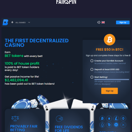
FAIRSPIN