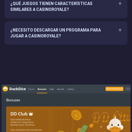
CasinoRoyale es un juego online con muchas
¿QUÉ JUEGOS TIENEN CARACTERÍSTICAS
características. Disfrutarás jugando a
SIMILARES A CASINOROYALE?
CasinoRoyale y te divertirás
Hay muchos juegos como CasinoRoyale. Aprende
¿NECESITO DESCARGAR UN PROGRAMA PARA
más sobre los juegos de nuestra selección y
JUGAR A CASINOROYALE?
diviértete!
No. Puedes jugar a CasinoRoyale sin ninguna
limitación. No necesitas hacer ninguna descarga