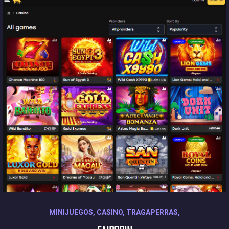
MINIJUEGOS, CASINO, TRAGAPERRAS,