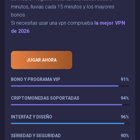
minutos, lluvias cada 15 minutos y los mayores
bonos
Si necesitas usar una vpn comprueba
la mejor VPN
de 2026
.
JUGAR AHORA
BONO Y PROGRAMA VIP
91%
CRIPTOMONEDAS SOPORTADAS
94%
INTERFAZ Y DISEÑO
96%
SERIEDAD Y SEGURIDAD
90%