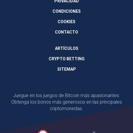
PRIVACIDAD
CONDICIONES
COOKIES
CONTACTO
ARTÍCULOS
CRYPTO BETTING
SITEMAP
Juegue en los juegos de Bitcoin más apasionantes.
Obtenga los bonos más generosos en las principales
criptomonedas.