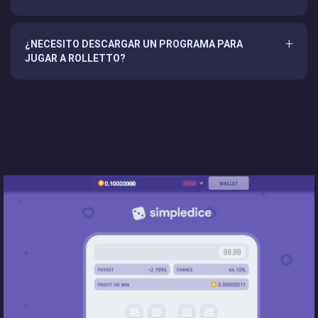
divertirás
Hay muchos juegos como Rolletto. Aprende más
¿NECESITO DESCARGAR UN PROGRAMA PARA
sobre los juegos de nuestra selección y diviértete!
JUGAR A ROLLETTO?
No. Puedes jugar a Rolletto sin ninguna limitación.
No necesitas hacer ninguna descarga