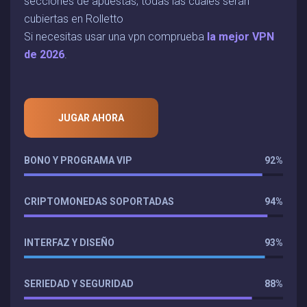
secciones de apuestas, todas las cuales serán
cubiertas en Rolletto
Si necesitas usar una vpn comprueba
la mejor VPN
de 2026
.
JUGAR AHORA
BONO Y PROGRAMA VIP
92%
CRIPTOMONEDAS SOPORTADAS
94%
INTERFAZ Y DISEÑO
93%
SERIEDAD Y SEGURIDAD
88%