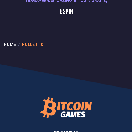
TRAGAPERRAS, CASINO, BITCOIN GRATIS,
BSPIN
HOME
/
ROLLETTO