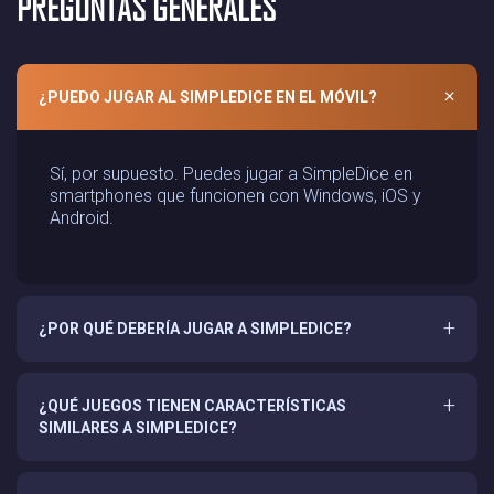
PREGUNTAS GENERALES
¿PUEDO JUGAR AL SIMPLEDICE EN EL MÓVIL?
Sí, por supuesto. Puedes jugar a SimpleDice en
smartphones que funcionen con Windows, iOS y
Android.
¿POR QUÉ DEBERÍA JUGAR A SIMPLEDICE?
SimpleDice es un juego online con muchas
¿QUÉ JUEGOS TIENEN CARACTERÍSTICAS
características. Disfrutarás jugando a SimpleDice y
SIMILARES A SIMPLEDICE?
te divertirás