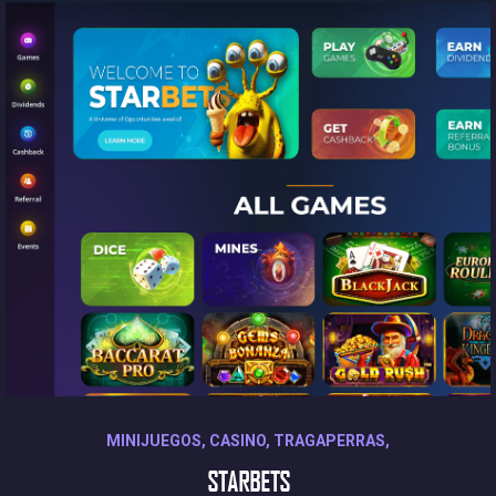
MINIJUEGOS, CASINO, TRAGAPERRAS,
STARBETS