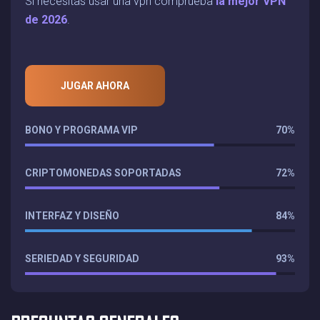
Si necesitas usar una vpn comprueba
la mejor VPN
de 2026
.
JUGAR AHORA
BONO Y PROGRAMA VIP
70%
CRIPTOMONEDAS SOPORTADAS
72%
INTERFAZ Y DISEÑO
84%
SERIEDAD Y SEGURIDAD
93%