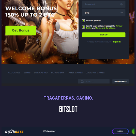
TRAGAPERRAS, CASINO,
BITSLOT