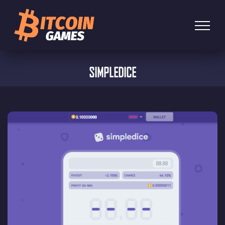
SIMPLEDICE