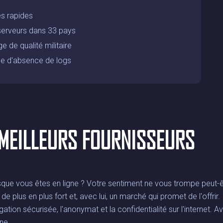
s rapides
erveurs dans 33 pays
e de qualité militaire
ue d'absence de logs
 MEILLEURS FOURNISSEURS
orsque vous êtes en ligne ? Votre sentiment ne vous trompe peut
de plus en plus fort et, avec lui, un marché qui promet de l'offrir.
ation sécurisée, l'anonymat et la confidentialité sur l'internet.
gne.