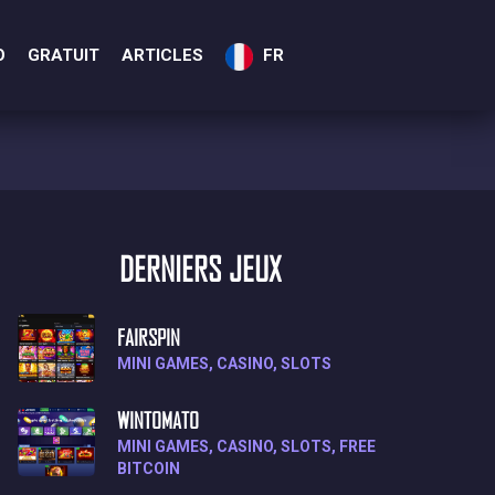
O
GRATUIT
ARTICLES
FR
DERNIERS JEUX
FAIRSPIN
MINI GAMES, CASINO, SLOTS
WINTOMATO
MINI GAMES, CASINO, SLOTS, FREE
BITCOIN