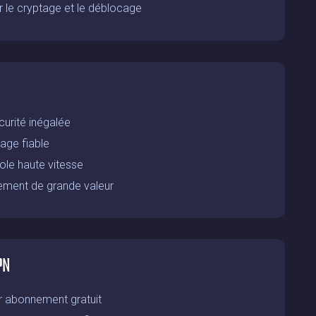
r le cryptage et le déblocage
urité inégalée
age fiable
le haute vitesse
ment de grande valeur
PN
r abonnement gratuit