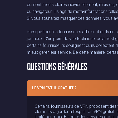
qui sont moins claires individuellement, mais qui,
du navigateur. Il s'agit de méta-informations telles
Si vous souhaitez masquer ces données, vous ave
Presque tous les fournisseurs affirment qu'ils ne
journaux. D'un point de vue technique, cela n'est
certains fournisseurs soulignent qu'ils collecten
mieux gérer leur service. De cette manière, cert
QUESTIONS GÉNÉRALES
LE VPN EST-IL GRATUIT ?
Certains fournisseurs de VPN proposent des v
éléments à garder à l'esprit : Un VPN gratu
limité par mois. En outre, les services grat