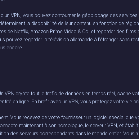
Avec un VPN, vous pouvez contourner le géoblocage des services de
éterminent la disponibilité de leur contenu en fonction de régio
 de Netflix, Amazon Prime Video & Co. et regarder des films et
 pouvez regarder la télévision allemande à l'étranger sans restri
lus encore.
Un VPN crypte tout le trafic de données en temps réel, cache vot
 identité en ligne. En bref : avec un VPN, vous protégez votre vie p
t. Vous recevez de votre fournisseur un logiciel spécial que vo
 connecte maintenant à son homologue, le serveur VPN, et établit u
ition des serveurs correspondants dans le monde entier. Vous n'a