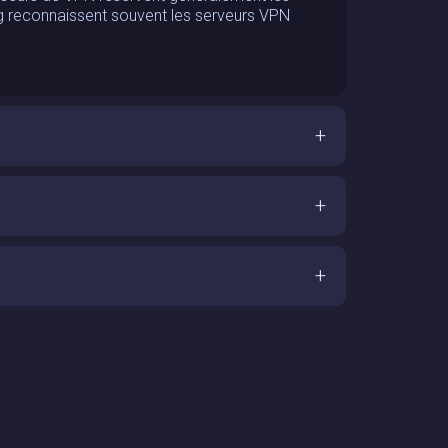
ng reconnaissent souvent les serveurs VPN
part des pays du monde, il n'y a aucun
es services VPN y sont interdits. Il est donc
Toutefois, il est important de noter que les
 infraction pénale, même avec un VPN.
antes pour garantir plus d'anonymat et de
ouscrivez un abonnement payant pour
ette, etc.) et connectez-vous au service avec
mplacements des serveurs. Connectez-vous à
 fait référence à un interrupteur d'urgence qui
dispositif de protection, si le VPN échoue,