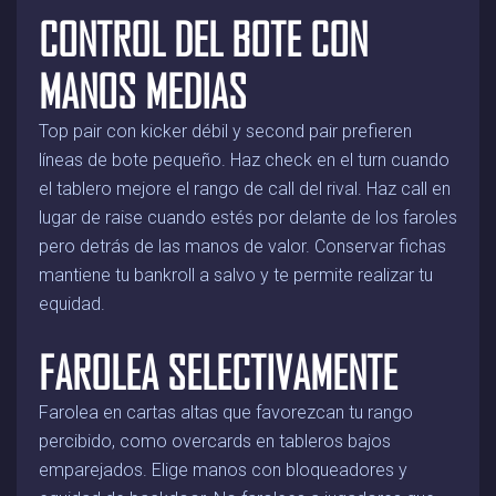
CONTROL DEL BOTE CON
MANOS MEDIAS
Top pair con kicker débil y second pair prefieren
líneas de bote pequeño. Haz check en el turn cuando
el tablero mejore el rango de call del rival. Haz call en
lugar de raise cuando estés por delante de los faroles
pero detrás de las manos de valor. Conservar fichas
mantiene tu bankroll a salvo y te permite realizar tu
equidad.
FAROLEA SELECTIVAMENTE
Farolea en cartas altas que favorezcan tu rango
percibido, como overcards en tableros bajos
emparejados. Elige manos con bloqueadores y