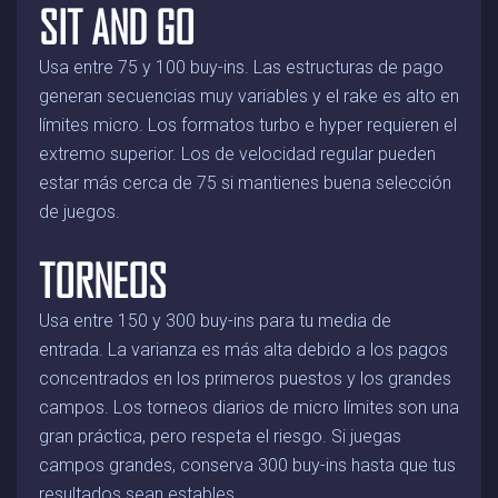
SIT AND GO
Usa entre 75 y 100 buy-ins. Las estructuras de pago
generan secuencias muy variables y el rake es alto en
límites micro. Los formatos turbo e hyper requieren el
extremo superior. Los de velocidad regular pueden
estar más cerca de 75 si mantienes buena selección
de juegos.
TORNEOS
Usa entre 150 y 300 buy-ins para tu media de
entrada. La varianza es más alta debido a los pagos
concentrados en los primeros puestos y los grandes
campos. Los torneos diarios de micro límites son una
gran práctica, pero respeta el riesgo. Si juegas
campos grandes, conserva 300 buy-ins hasta que tus
resultados sean estables.