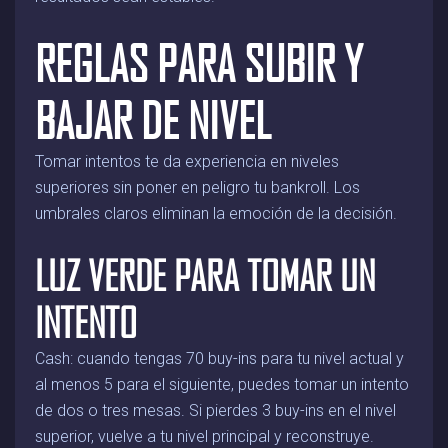
REGLAS PARA SUBIR Y
BAJAR DE NIVEL
Tomar intentos te da experiencia en niveles
superiores sin poner en peligro tu bankroll. Los
umbrales claros eliminan la emoción de la decisión.
LUZ VERDE PARA TOMAR UN
INTENTO
Cash: cuando tengas 70 buy-ins para tu nivel actual y
al menos 5 para el siguiente, puedes tomar un intento
de dos o tres mesas. Si pierdes 3 buy-ins en el nivel
superior, vuelve a tu nivel principal y reconstruye.