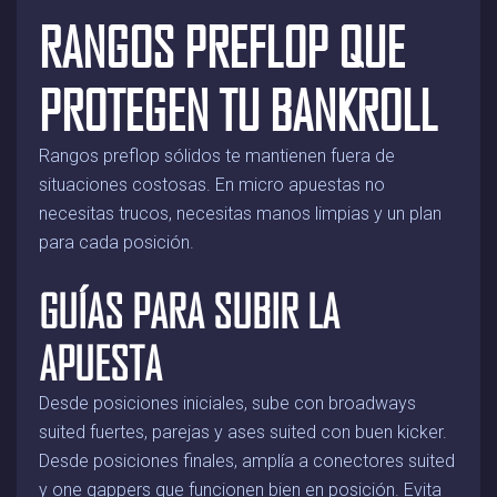
RANGOS PREFLOP QUE
PROTEGEN TU BANKROLL
Rangos preflop sólidos te mantienen fuera de
situaciones costosas. En micro apuestas no
necesitas trucos, necesitas manos limpias y un plan
para cada posición.
GUÍAS PARA SUBIR LA
APUESTA
Desde posiciones iniciales, sube con broadways
suited fuertes, parejas y ases suited con buen kicker.
Desde posiciones finales, amplía a conectores suited
y one gappers que funcionen bien en posición. Evita