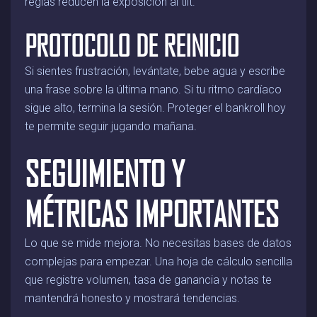
reglas reducen la exposición al tilt.
PROTOCOLO DE REINICIO
Si sientes frustración, levántate, bebe agua y escribe
una frase sobre la última mano. Si tu ritmo cardíaco
sigue alto, termina la sesión. Proteger el bankroll hoy
te permite seguir jugando mañana.
SEGUIMIENTO Y
MÉTRICAS IMPORTANTES
Lo que se mide mejora. No necesitas bases de datos
complejas para empezar. Una hoja de cálculo sencilla
que registre volumen, tasa de ganancia y notas te
mantendrá honesto y mostrará tendencias.