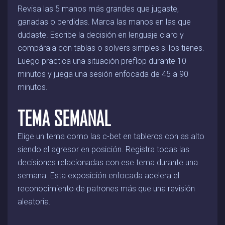
Revisa las 5 manos más grandes que jugaste,
ganadas o perdidas. Marca las manos en las que
dudaste. Escribe la decisión en lenguaje claro y
compárala con tablas o solvers simples si los tienes.
Luego practica una situación preflop durante 10
minutos y juega una sesión enfocada de 45 a 90
minutos.
TEMA SEMANAL
Elige un tema como las c-bet en tableros con as alto
siendo el agresor en posición. Registra todas las
decisiones relacionadas con ese tema durante una
semana. Esta exposición enfocada acelera el
reconocimiento de patrones más que una revisión
aleatoria.