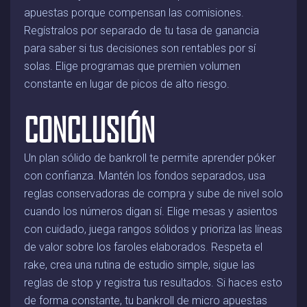
apuestas porque compensan las comisiones.
Regístralos por separado de tu tasa de ganancia
para saber si tus decisiones son rentables por sí
solas. Elige programas que premien volumen
constante en lugar de picos de alto riesgo.
CONCLUSIÓN
Un plan sólido de bankroll te permite aprender póker
con confianza. Mantén los fondos separados, usa
reglas conservadoras de compra y sube de nivel solo
cuando los números digan sí. Elige mesas y asientos
con cuidado, juega rangos sólidos y prioriza las líneas
de valor sobre los faroles elaborados. Respeta el
rake, crea una rutina de estudio simple, sigue las
reglas de stop y registra tus resultados. Si haces esto
de forma constante, tu bankroll de micro apuestas