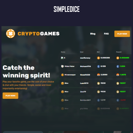
SIMPLEDICE