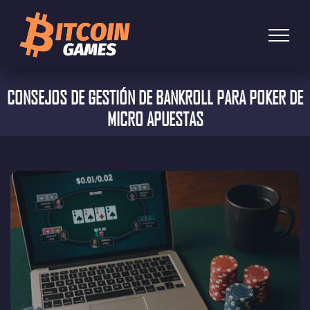
CONSEJOS DE GESTIÓN DE BANKROLL PARA POKER DE
MICRO APUESTAS