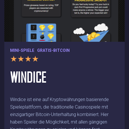
MINI-SPIELE
GRATIS-BITCOIN
★★★★
WINDICE
Windice ist eine auf Kryptowährungen basierende
Spieleplattform, die traditionelle Casinospiele mit
einzigartiger Bitcoin-Unterhaltung kombiniert. Hier
haben Spieler die Möglichkeit, mit allen gängigen