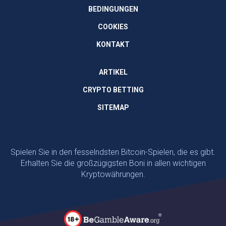
BEDINGUNGEN
COOKIES
KONTAKT
ARTIKEL
CRYPTO BETTING
SITEMAP
Spielen Sie in den fesselndsten Bitcoin-Spielen, die es gibt.
Erhalten Sie die großzügigsten Boni in allen wichtigen
Kryptowährungen.