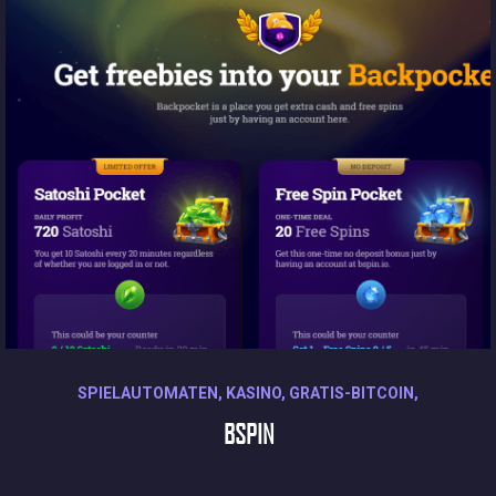
SPIELAUTOMATEN, KASINO, GRATIS-BITCOIN,
BSPIN