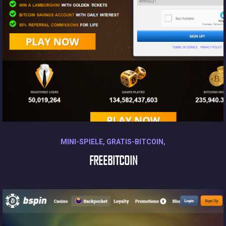
MINI-SPIELE, GRATIS-BITCOIN,
FREEBITCOIN