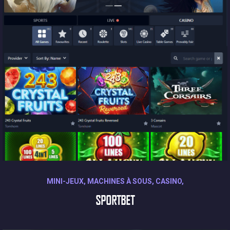
MINI-JEUX, MACHINES À SOUS, CASINO,
SPORTBET