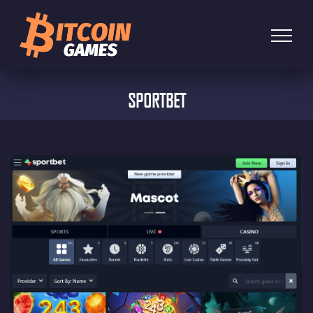
SPORTBET