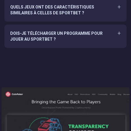
Sportbet est un jeu en ligne riche en
QUELS JEUX ONT DES CARACTÉRISTIQUES
fonctionnalités. Vous apprécierez de jouer à
SIMILAIRES À CELLES DE SPORTBET ?
Sportbet et de vous amuser.
Il existe de nombreux jeux comme Sportbet.
DOIS-JE TÉLÉCHARGER UN PROGRAMME POUR
Apprenez-en plus sur les jeux de notre sélection et
JOUER AU SPORTBET ?
amusez-vous !
Non. Vous pouvez jouer au Sportbet sans aucune
limitation. Vous n'avez pas besoin d'effectuer de
téléchargement.