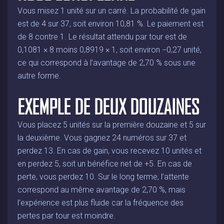
Vous misez 1 unité sur un carré. La probabilité de gain
est de 4 sur 37, soit environ 10,81 %. Le paiement est
de 8 contre 1. Le résultat attendu par tour est de
0,1081 × 8 moins 0,8919 × 1, soit environ −0,27 unité,
ce qui correspond à l’avantage de 2,70 % sous une
autre forme.
EXEMPLE DE DEUX DOUZAINES
Vous placez 5 unités sur la première douzaine et 5 sur
la deuxième. Vous gagnez 24 numéros sur 37 et
perdez 13. En cas de gain, vous recevez 10 unités et
en perdez 5, soit un bénéfice net de +5. En cas de
perte, vous perdez 10. Sur le long terme, l’attente
correspond au même avantage de 2,70 %, mais
l’expérience est plus fluide car la fréquence des
pertes par tour est moindre.