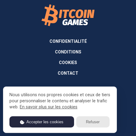
CONFIDENTIALITÉ
CONDITIONS
COOKIES
CONTACT
ARTICLES
Nous utilisons nos propres cookies et ceux de tiers
CRYPTO BETTING
pour personnaliser le contenu et analyser le trafic
web.
En savoir plus sur les cookies
SITEMAP
Accepter les cookies
Refuser