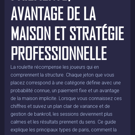
AVANTAGE DE LA
MAISON ET STRATÉGIE
PROFESSIONNELLE
La roulette récompense les joueurs qui en
comprennent la structure. Chaque jeton que vous
placez correspond à une catégorie définie avec une
probabilité connue, un paiement fixe et un avantage
de la maison implicite. Lorsque vous connaissez ces
chiffres et suivez un plan clair de variance et de
gestion de bankroll, les sessions deviennent plus
calmes et les résultats prennent du sens. Ce guide
explique les principaux types de paris, comment la