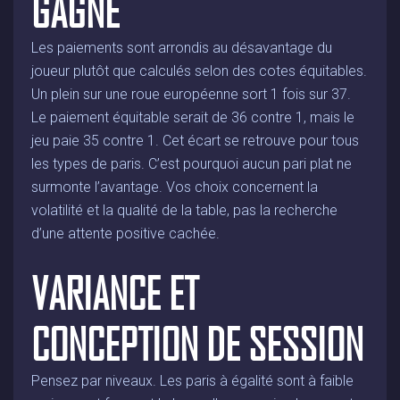
GAGNE
Les paiements sont arrondis au désavantage du
joueur plutôt que calculés selon des cotes équitables.
Un plein sur une roue européenne sort 1 fois sur 37.
Le paiement équitable serait de 36 contre 1, mais le
jeu paie 35 contre 1. Cet écart se retrouve pour tous
les types de paris. C’est pourquoi aucun pari plat ne
surmonte l’avantage. Vos choix concernent la
volatilité et la qualité de la table, pas la recherche
d’une attente positive cachée.
VARIANCE ET
CONCEPTION DE SESSION
Pensez par niveaux. Les paris à égalité sont à faible