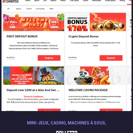
MINI-JEUX, CASINO, MACHINES À SOUS,