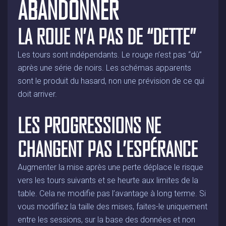
ABANDONNER
LA ROUE N’A PAS DE “DETTE”
Les tours sont indépendants. Le rouge n’est pas “dû”
après une série de noirs. Les schémas apparents
sont le produit du hasard, non une prévision de ce qui
doit arriver.
LES PROGRESSIONS NE
CHANGENT PAS L’ESPÉRANCE
Augmenter la mise après une perte déplace le risque
vers les tours suivants et se heurte aux limites de la
table. Cela ne modifie pas l’avantage à long terme. Si
vous modifiez la taille des mises, faites-le uniquement
entre les sessions, sur la base des données et non