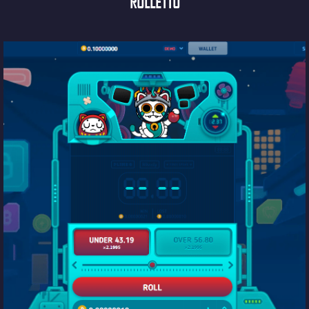
ROLLETTO