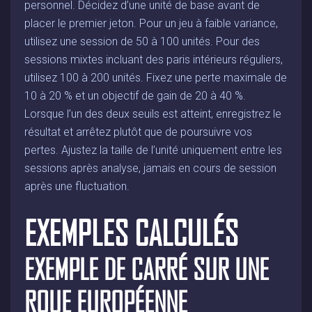
personnel. Décidez d’une unité de base avant de
placer le premier jeton. Pour un jeu à faible variance,
utilisez une session de 50 à 100 unités. Pour des
sessions mixtes incluant des paris intérieurs réguliers,
utilisez 100 à 200 unités. Fixez une perte maximale de
10 à 20 % et un objectif de gain de 20 à 40 %.
Lorsque l’un des deux seuils est atteint, enregistrez le
résultat et arrêtez plutôt que de poursuivre vos
pertes. Ajustez la taille de l’unité uniquement entre les
sessions après analyse, jamais en cours de session
après une fluctuation.
EXEMPLES CALCULÉS
EXEMPLE DE CARRÉ SUR UNE
ROUE EUROPÉENNE