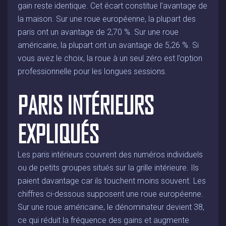
gain reste identique. Cet écart constitue l’avantage de
la maison. Sur une roue européenne, la plupart des
paris ont un avantage de 2,70 %. Sur une roue
américaine, la plupart ont un avantage de 5,26 %. Si
vous avez le choix, la roue à un seul zéro est l’option
professionnelle pour les longues sessions.
PARIS INTÉRIEURS
EXPLIQUÉS
Les paris intérieurs couvrent des numéros individuels
ou de petits groupes situés sur la grille intérieure. Ils
paient davantage car ils touchent moins souvent. Les
chiffres ci-dessous supposent une roue européenne.
Sur une roue américaine, le dénominateur devient 38,
ce qui réduit la fréquence des gains et augmente