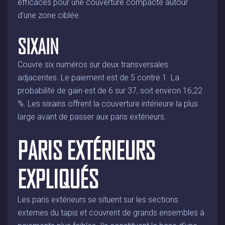
efficaces pour une couverture compacte autour
d’une zone ciblée.
SIXAIN
Couvre six numéros sur deux transversales
adjacentes. Le paiement est de 5 contre 1. La
probabilité de gain est de 6 sur 37, soit environ 16,22
%. Les sixains offrent la couverture intérieure la plus
large avant de passer aux paris extérieurs.
PARIS EXTÉRIEURS
EXPLIQUÉS
Les paris extérieurs se situent sur les sections
externes du tapis et couvrent de grands ensembles à